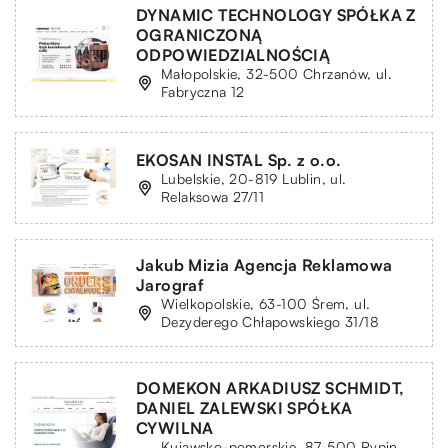
DYNAMIC TECHNOLOGY SPÓŁKA Z
OGRANICZONĄ
ODPOWIEDZIALNOŚCIĄ
Małopolskie, 32-500 Chrzanów, ul.
Fabryczna 12
EKOSAN INSTAL Sp. z o.o.
Lubelskie, 20-819 Lublin, ul.
Relaksowa 27/11
Jakub Mizia Agencja Reklamowa
Jarograf
Wielkopolskie, 63-100 Śrem, ul.
Dezyderego Chłapowskiego 31/18
DOMEKON ARKADIUSZ SCHMIDT,
DANIEL ZALEWSKI SPÓŁKA
CYWILNA
Kujawsko-pomorskie, 87-500 Rypin,