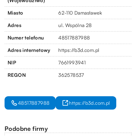
(Województwo)
Miasto
62-110 Damasławek
Adres
ul. Wspólna 28
Numer telefonu
48517887988
Adres internetowy
https://b3d.com.pl
NIP
7661993941
REGON
362578537
48517887988
https://b3d.com.pl
Podobne firmy