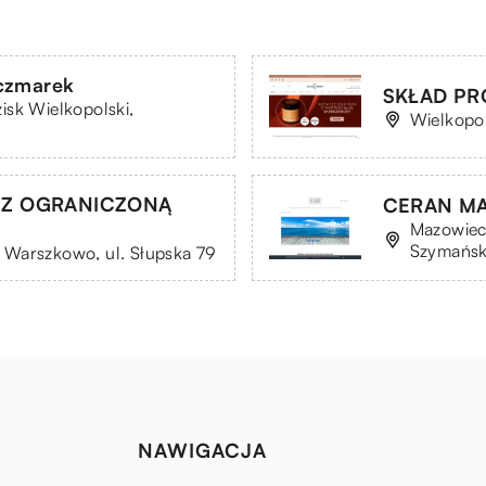
czmarek
SKŁAD PR
isk Wielkopolski,
Wielkopol
 Z OGRANICZONĄ
CERAN MA
Mazowiec
Szymańsk
 Warszkowo, ul. Słupska 79
NAWIGACJA