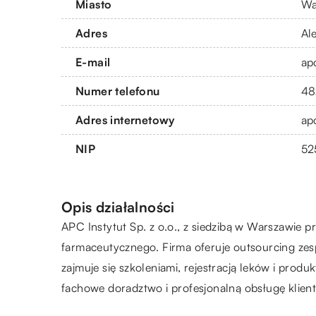
Miasto
Wa
Adres
Al
E-mail
ap
Numer telefonu
48
Adres internetowy
apc
NIP
52
Opis działalności
APC Instytut Sp. z o.o., z siedzibą w Warszawie p
farmaceutycznego. Firma oferuje outsourcing ze
zajmuje się szkoleniami, rejestracją leków i pro
fachowe doradztwo i profesjonalną obsługę klien