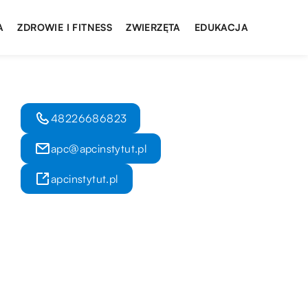
A
ZDROWIE I FITNESS
ZWIERZĘTA
EDUKACJA
48226686823
apc@apcinstytut.pl
apcinstytut.pl