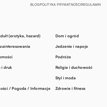
BLOG
POLITYKA PRYWATNOŚCI
REGULAMIN
dult (erotyka, hazard)
Dom i ogród
 zainteresowania
Jedzenie i napoje
omości
Podróże
 i druk
Religia i duchowość
Styl i moda
ści / Pogoda / Informacje
Zdrowie i fitness