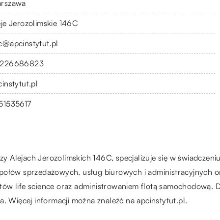
rszawa
eje Jerozolimskie 146C
c@apcinstytut.pl
226686823
instytut.pl
51535617
rzy Alejach Jerozolimskich 146C, specjalizuje się w świadczen
społów sprzedażowych, usług biurowych i administracyjnych 
duktów life science oraz administrowaniem flotą samochodową.
ta. Więcej informacji można znaleźć na
apcinstytut.pl
.