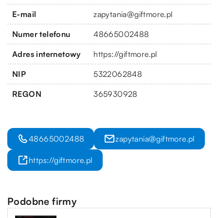
E-mail
zapytania@giftmore.pl
Numer telefonu
48665002488
Adres internetowy
https://giftmore.pl
NIP
5322062848
REGON
365930928
48665002488
zapytania@giftmore.pl
https://giftmore.pl
Podobne firmy