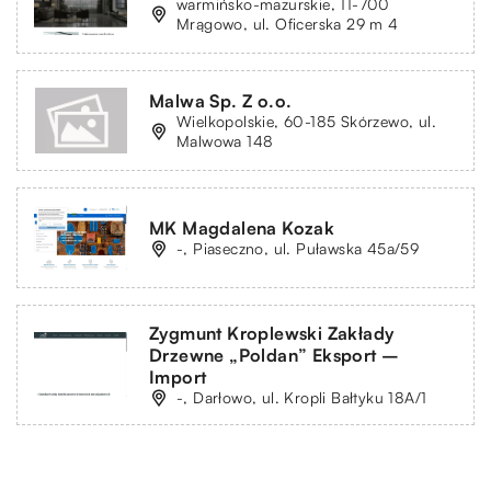
warmińsko-mazurskie, 11-700
Mrągowo, ul. Oficerska 29 m 4
Malwa Sp. Z o.o.
Wielkopolskie, 60-185 Skórzewo, ul.
Malwowa 148
MK Magdalena Kozak
-, Piaseczno, ul. Puławska 45a/59
Zygmunt Kroplewski Zakłady
Drzewne „Poldan” Eksport –
Import
-, Darłowo, ul. Kropli Bałtyku 18A/1