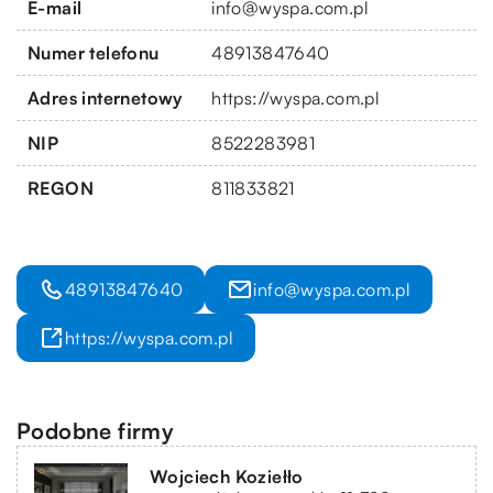
E-mail
info@wyspa.com.pl
Numer telefonu
48913847640
Adres internetowy
https://wyspa.com.pl
NIP
8522283981
REGON
811833821
48913847640
info@wyspa.com.pl
https://wyspa.com.pl
Podobne firmy
Wojciech Koziełło