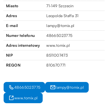
Miasto
71-149 Szczecin
Adres
Leopolda Staffa 31
E-mail
lampy@tomix.pl
Numer telefonu
48665023775
Adres internetowy
www.tomix.pl
NIP
8511007473
REGON
810670771
48665023775
lampy@tomix.pl
www.tomix.pl