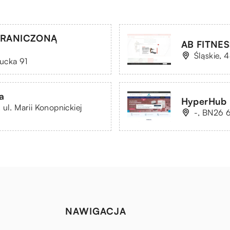
GRANICZONĄ
AB FITNESS
Śląskie, 
ucka 91
a
HyperHub
ul. Marii Konopnickiej
-, BN26 6
NAWIGACJA