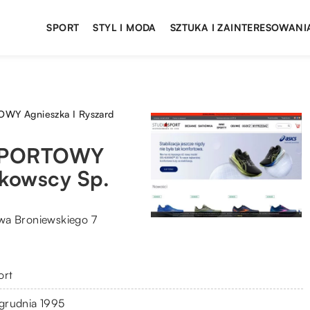
SPORT
STYL I MODA
SZTUKA I ZAINTERESOWANI
Y Agnieszka I Ryszard
SPORTOWY
ikowscy Sp.
wa Broniewskiego 7
ort
 grudnia 1995