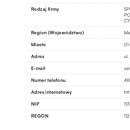
Rodzaj firmy
SP
PO
CY
Region (Województwo)
Ma
Miasto
01
Adres
ul
E-mail
za
Numer telefonu
48
Adres internetowy
htt
NIP
11
REGON
11