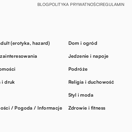
BLOG
POLITYKA PRYWATNOŚCI
REGULAMIN
dult (erotyka, hazard)
Dom i ogród
 zainteresowania
Jedzenie i napoje
omości
Podróże
 i druk
Religia i duchowość
Styl i moda
ści / Pogoda / Informacje
Zdrowie i fitness