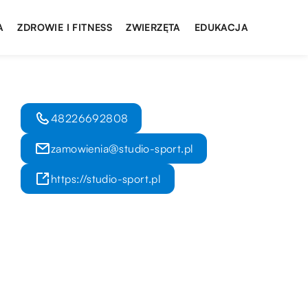
A
ZDROWIE I FITNESS
ZWIERZĘTA
EDUKACJA
48226692808
zamowienia@studio-sport.pl
https://studio-sport.pl