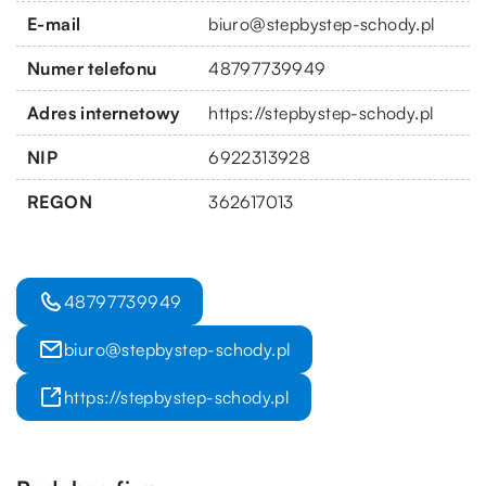
E-mail
biuro@stepbystep-schody.pl
Numer telefonu
48797739949
Adres internetowy
https://stepbystep-schody.pl
NIP
6922313928
REGON
362617013
48797739949
biuro@stepbystep-schody.pl
https://stepbystep-schody.pl