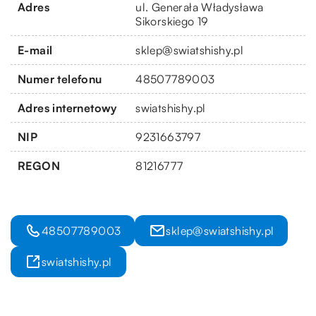
Adres
ul. Generała Władysława
Sikorskiego 19
E-mail
sklep@swiatshishy.pl
Numer telefonu
48507789003
Adres internetowy
swiatshishy.pl
NIP
9231663797
REGON
81216777
48507789003
sklep@swiatshishy.pl
swiatshishy.pl