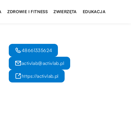
A
ZDROWIE I FITNESS
ZWIERZĘTA
EDUKACJA
48661335624
activlab@activlab.pl
https://activlab.pl