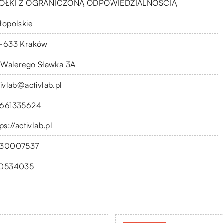
ÓŁKI Z OGRANICZONĄ ODPOWIEDZIALNOŚCIĄ
łopolskie
-633 Kraków
. Walerego Sławka 3A
tivlab@activlab.pl
661335624
ps://activlab.pl
30007537
0534035