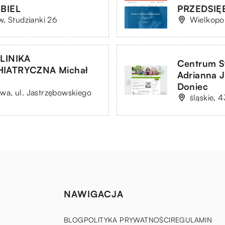
BIEL
PRZEDSIĘ
, Studzianki 26
Wielkopo
LINIKA
Centrum St
IATRYCZNA Michał
Adrianna 
Doniec
a, ul. Jastrzębowskiego
śląskie, 
NAWIGACJA
BLOG
POLITYKA PRYWATNOŚCI
REGULAMIN