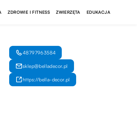
A
ZDROWIE I FITNESS
ZWIERZĘTA
EDUKACJA
48797963584
sklep@belladecor.pl
https://bella-decor.pl