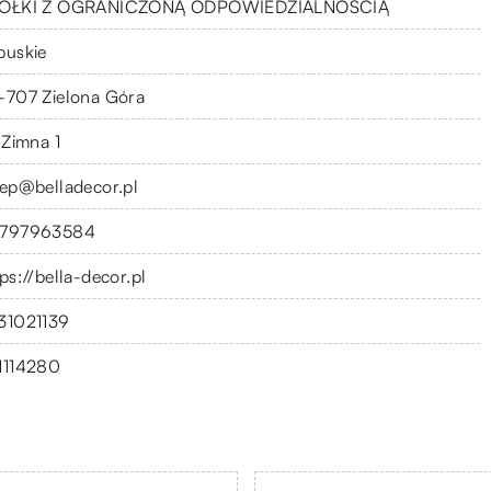
ÓŁKI Z OGRANICZONĄ ODPOWIEDZIALNOŚCIĄ
buskie
-707 Zielona Góra
 Zimna 1
lep@belladecor.pl
797963584
ps://bella-decor.pl
31021139
1114280