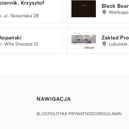
iennik, Krzysztof
Black Bea
Wielkopol
, ul. Skawińska 28
Kopański
Zakład Pro
l. Wita Stwosza 12
Lubuskie,
NAWIGACJA
BLOG
POLITYKA PRYWATNOŚCI
REGULAMIN