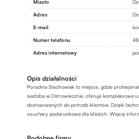
Miasto
Os
Adres
Os
E-mail
ko
Numer telefonu
48
Adres internetowy
po
Opis działalności
Poradnia Stachowiak
to miejsce, gdzie profesjona
siedzibą w Ostrowiecznie, oferuje kompleksowe usł
dostosowanych do potrzeb klientów. Dzięki fach
vouchery podarunkowe dla bliskich. Więcej inform
Podobne firmy