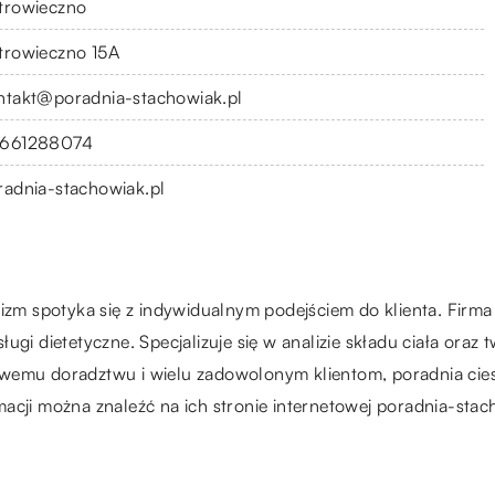
trowieczno
trowieczno 15A
ntakt@poradnia-stachowiak.pl
661288074
radnia-stachowiak.pl
lizm spotyka się z indywidualnym podejściem do klienta. Firm
ugi dietetyczne. Specjalizuje się w analizie składu ciała ora
owemu doradztwu i wielu zadowolonym klientom, poradnia cie
acji można znaleźć na ich stronie internetowej poradnia-stac