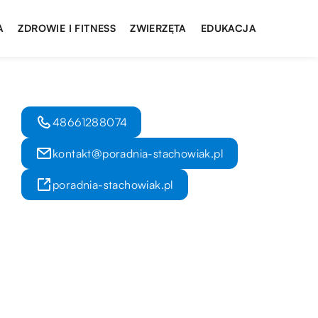
A
ZDROWIE I FITNESS
ZWIERZĘTA
EDUKACJA
48661288074
kontakt@poradnia-stachowiak.pl
poradnia-stachowiak.pl