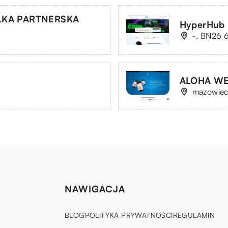
ÓŁKA PARTNERSKA
HyperHub
-, BN26 6
ALOHA WEA
mazowiec
NAWIGACJA
BLOG
POLITYKA PRYWATNOŚCI
REGULAMIN