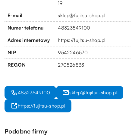
19
E-mail
sklep@fujitsu-shop.pl
Numer telefonu
48323549100
Adres internetowy
https://fujitsu-shop.pl
NIP
9542246570
REGON
270526833
48323549100
sklep@fujitsu-shop.pl
https://fujitsu-shop.pl
Podobne firmy