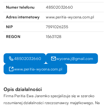
Numer telefonu
48502032660
Adres internetowy
www.peritia-wycena.com.pl
NIP
7591026235
REGON
15631128
48502032660
wycena.j@gmail.com
www.peritia-wycena.com.pl
Opis działalności
Firma Peritia Ewa Jaremko specjalizuje się w szeroko
rozumianej działalności rzeczoznawcy majątkowego. Na