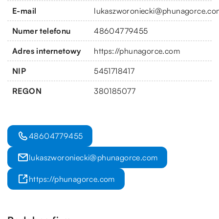
E-mail
lukaszworoniecki@phunagorce.co
Numer telefonu
48604779455
Adres internetowy
https://phunagorce.com
NIP
5451718417
REGON
380185077
48604779455
lukaszworoniecki@phunagorce.com
https://phunagorce.com