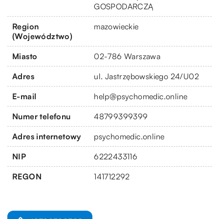
GOSPODARCZĄ
Region
mazowieckie
(Województwo)
Miasto
02-786 Warszawa
Adres
ul. Jastrzębowskiego 24/U02
E-mail
help@psychomedic.online
Numer telefonu
48799399399
Adres internetowy
psychomedic.online
NIP
6222433116
REGON
141712292