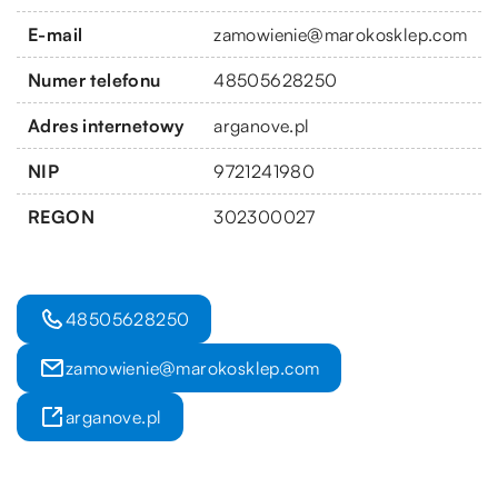
E-mail
zamowienie@marokosklep.com
Numer telefonu
48505628250
Adres internetowy
arganove.pl
NIP
9721241980
REGON
302300027
48505628250
zamowienie@marokosklep.com
arganove.pl