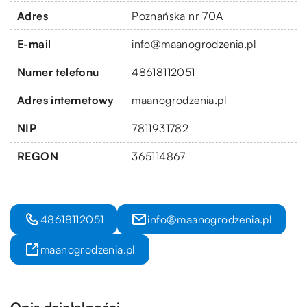
Adres
Poznańska nr 70A
E-mail
info@maanogrodzenia.pl
Numer telefonu
48618112051
Adres internetowy
maanogrodzenia.pl
NIP
7811931782
REGON
365114867
48618112051
info@maanogrodzenia.pl
maanogrodzenia.pl