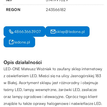
REGON
243566182
48663663907
sklep@ledone.pl
ledone.pl
Opis działalności
LED-ONE Mateusz Woźniak to zaufany sklep internetowy
z oświetleniem LED. Mieści się na ulicy Jasnogórskiej 183
w Białej. Asortyment sklepu jest różnorodny i obejmuje
taśmy LED, lampy wewnętrzne, żarówki LED, zasilacze
oraz lampy ogrodowe i elewacyjne. Oprócz tego klient
znajdzie tu także oprawy halogenowe i naświetlacze LED.