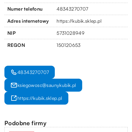
Numer telefonu
48343270707
Adres internetowy
https://kubik.sklep.pl
NIP
5731028949
REGON
150120653
48343270707
ksiegowosc@saunykubik.pl
https://kubik.sklep.pl
Podobne firmy