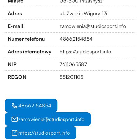
Miasto
06-300 Przasnysz
Adres
ul. Żwirki i Wigury 17i
E-mail
zamowienia@studiosport.info
Numer telefonu
48662154854
Adres internetowy
https://studiosport.info
NIP
7611065587
REGON
551201105
48662154854
zamowienia@studiosport.info
https://studiosport.info