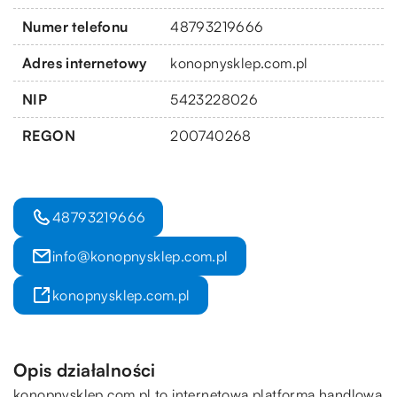
Numer telefonu
48793219666
Adres internetowy
konopnysklep.com.pl
NIP
5423228026
REGON
200740268
48793219666
info@konopnysklep.com.pl
konopnysklep.com.pl
Opis działalności
konopnysklep.com.pl to internetowa platforma handlowa