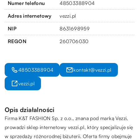
Numer telefonu
48503388904
Adres internetowy
vezzi.pl
NIP
8631698959
REGON
260706030
48503388904
kontakt@vezzi.pl
vezzi.pl
Opis działalności
Firma K&T FASHION Sp. z o.o., znana pod marką
Vezzi
,
prowadzi sklep internetowy vezzi.pl, który specjalizuje się
w sprzedaży różnorodnej biżuterii. Oferta firmy obejmuje