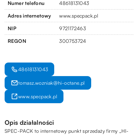
Numer telefonu
48618131043
Adres internetowy
www.specpack.pl
NIP
9721172463
REGON
300753724
48618131043
tomasz.wozniak@hi-octane.pl
www.specpack.pl
Opis działalności
SPEC-PACK to internetowy punkt sprzedaży firmy „HI-