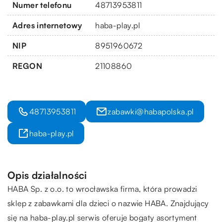
Numer telefonu
48713953811
Adres internetowy
haba-play.pl
NIP
8951960672
REGON
21108860
48713953811
zabawki@habapolska.pl
haba-play.pl
Opis działalności
HABA Sp. z o.o. to wrocławska firma, która prowadzi
sklep z zabawkami dla dzieci o nazwie HABA. Znajdujący
się na haba-play.pl serwis oferuje bogaty asortyment