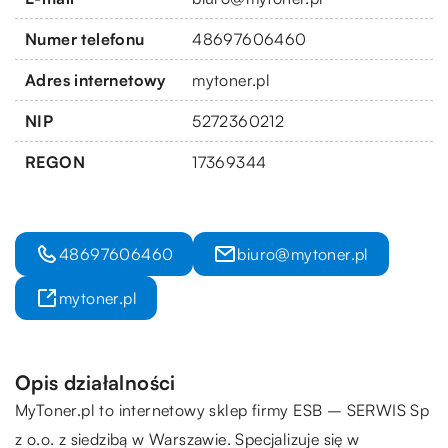
Numer telefonu
48697606460
Adres internetowy
mytoner.pl
NIP
5272360212
REGON
17369344
48697606460
biuro@mytoner.pl
mytoner.pl
Opis działalności
MyToner.pl to internetowy sklep firmy ESB – SERWIS Sp
z o.o. z siedzibą w Warszawie. Specjalizuje się w