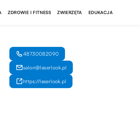
A
ZDROWIE I FITNESS
ZWIERZĘTA
EDUKACJA
48730082090
salon@laserlook.pl
https://laserlook.pl