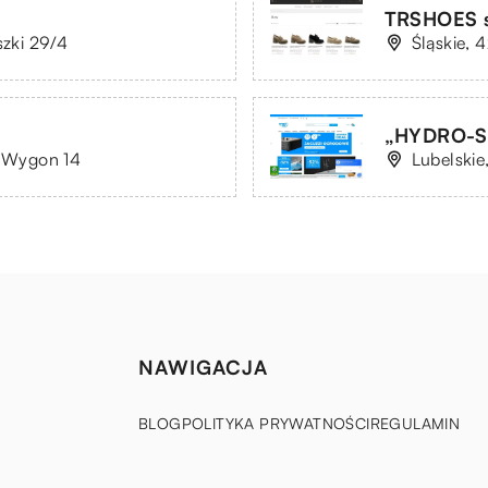
TRSHOES sp
szki 29/4
Śląskie, 
„HYDRO-SA
. Wygon 14
Lubelskie
NAWIGACJA
BLOG
POLITYKA PRYWATNOŚCI
REGULAMIN