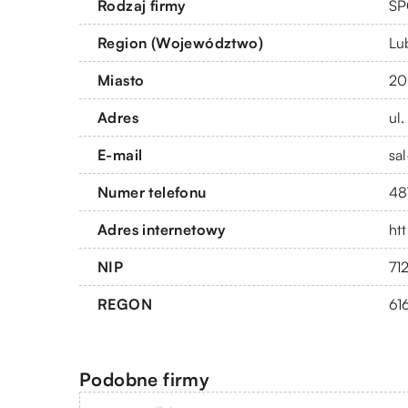
Rodzaj firmy
SP
Region (Województwo)
Lu
Miasto
20
Adres
ul
E-mail
sa
Numer telefonu
48
Adres internetowy
htt
NIP
71
REGON
61
Podobne firmy