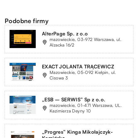
Podobne firmy
AlterPage Sp. z o.o
mazowieckie, 03-972 Warszawa, ul.
Alzacka 16/2
EXACT JOLANTA TRĄCEWICZ
Mazowieckie, 05-092 Kiełpin, ul.
Cisowa 3
„ESB – SERWIS” Sp z o.o.
mazowieckie, 01-471 Warszawa, UL.
Kazimierza Deyny 10
„Progres” Kinga Mikołajczyk-
Kamińska