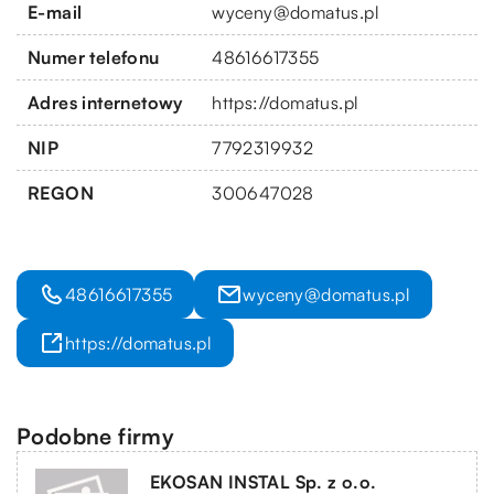
E-mail
wyceny@domatus.pl
Numer telefonu
48616617355
Adres internetowy
https://domatus.pl
NIP
7792319932
REGON
300647028
48616617355
wyceny@domatus.pl
https://domatus.pl
Podobne firmy
EKOSAN INSTAL Sp. z o.o.