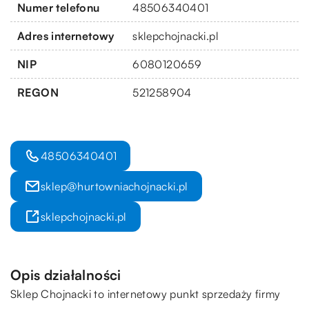
Numer telefonu
48506340401
Adres internetowy
sklepchojnacki.pl
NIP
6080120659
REGON
521258904
48506340401
sklep@hurtowniachojnacki.pl
sklepchojnacki.pl
Opis działalności
Sklep Chojnacki to internetowy punkt sprzedaży firmy