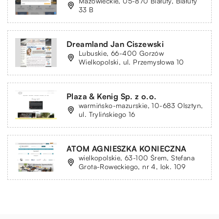
Mazowieckie, 05-870 Białuty, Białuty
33 B
Dreamland Jan Ciszewski
Lubuskie, 66-400 Gorzów
Wielkopolski, ul. Przemysłowa 10
Plaza & Kenig Sp. z o.o.
warmińsko-mazurskie, 10-683 Olsztyn,
ul. Trylińskiego 16
ATOM AGNIESZKA KONIECZNA
wielkopolskie, 63-100 Śrem, Stefana
Grota-Roweckiego, nr 4, lok. 109