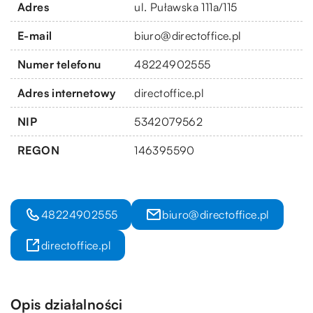
Adres
ul. Puławska 111a/115
E-mail
biuro@directoffice.pl
Numer telefonu
48224902555
Adres internetowy
directoffice.pl
NIP
5342079562
REGON
146395590
48224902555
biuro@directoffice.pl
directoffice.pl
Opis działalności