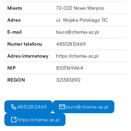
Miasto
72-022 Nowe Warpno
Adres
ul. Wojska Polskiego 11C
E-mail
biuro@chemia-az.pl
Numer telefonu
48512812469
Adres internetowy
https://chemia-az.pl
NIP
8513169464
REGON
321383892
48512812469
biuro@chemia-az.pl
https://chemia-az.pl