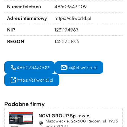
Numer telefonu
48603343009
Adres internetowy
https://cfiworld.pl
NIP
1231194967
REGON
142030896
48603343009
fv@cfiworld.pl
https://cfiworld.pl
Podobne firmy
NOVI GROUP Sp. z o.o.
Mazowieckie, 26-600 Radom, ul. 1905
Roku 21/101