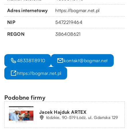
Adres internetowy
https://bogmar.net.pl
NIP
5472219464
REGON
386408621
48338118910
kontakt@bogmar.net
https://bogmar.net.pl
Podobne firmy
Jacek Hajduk ARTEX
łódzkie, 90-519 Łódź, ul. Gdańska 129