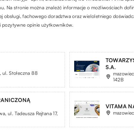
chu. Na stronie można znaleźć informacje o możliwościach do
nej obsługi, fachowego doradztwa oraz wieloletniego doświadc
 i pozytywne opinie użytkowników.
TOWARZYS
S.A.
 ul. Stołeczna 88
mazowieck
142B
RANICZONĄ
VITAMA N
mazowiec
, ul. Tadeusza Rejtana 17,