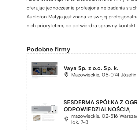
oferując jednocześnie profesjonalne badania słu
Audiofon Matyja jest znana ze swojej profesjonal
nich priorytetem, co potwierdza sprawny kontakt
Podobne firmy
Vaya Sp. z o.o. Sp. k.
Mazowieckie, 05-074 Józefin,
SESDERMA SPÓŁKA Z OG
ODPOWIEDZIALNOŚCIĄ
mazowieckie, 02-516 Warszawa
lok. 7-8