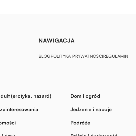
NAWIGACJA
BLOG
POLITYKA PRYWATNOŚCI
REGULAMIN
dult (erotyka, hazard)
Dom i ogród
 zainteresowania
Jedzenie i napoje
omości
Podróże
 i druk
Religia i duchowość