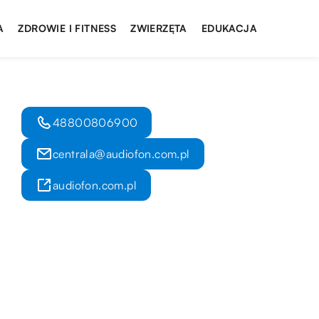
A
ZDROWIE I FITNESS
ZWIERZĘTA
EDUKACJA
48800806900
centrala@audiofon.com.pl
audiofon.com.pl