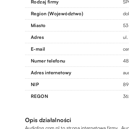
Rodzaj firmy
SP
Region (Województwo)
do
Miasto
53
Adres
ul.
E-mail
ce
Numer telefonu
4
Adres internetowy
au
NIP
89
REGON
36
Opis działalności
Audiofon.com.pl
to strona internetowa firmy „Aud