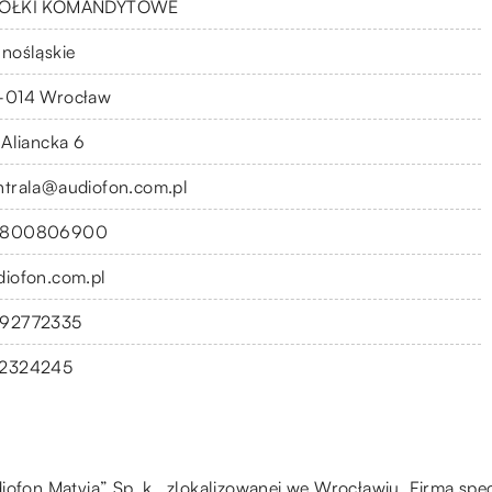
ÓŁKI KOMANDYTOWE
lnośląskie
-014 Wrocław
 Aliancka 6
ntrala@audiofon.com.pl
8800806900
diofon.com.pl
92772335
2324245
iofon Matyja” Sp. k., zlokalizowanej we Wrocławiu. Firma spe