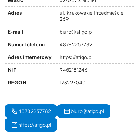
Adres
ul. Krakowskie Przedmieście
269
E-mail
biuro@atigo.pl
Numer telefonu
48782257782
Adres internetowy
https://atigo.pl
NIP
9452181246
REGON
123227040
48782257782
biuro@atigo.pl
https://atigo.pl