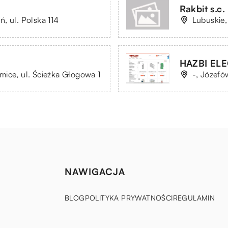
Rakbit s.c
, ul. Polska 114
Lubuskie,
HAZBI ELE
ice, ul. Ścieżka Głogowa 1
-, Józefów
NAWIGACJA
BLOG
POLITYKA PRYWATNOŚCI
REGULAMIN