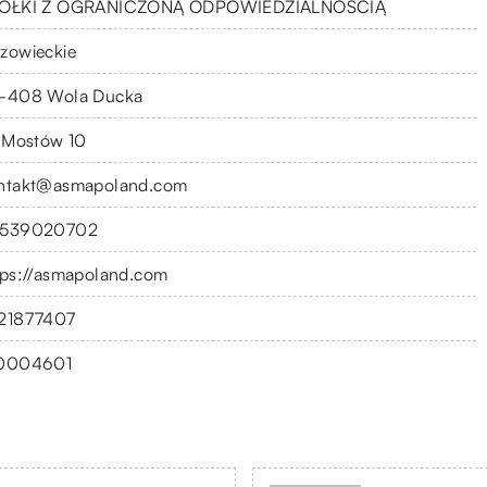
ÓŁKI Z OGRANICZONĄ ODPOWIEDZIALNOŚCIĄ
zowieckie
-408 Wola Ducka
. Mostów 10
ntakt@asmapoland.com
539020702
tps://asmapoland.com
21877407
0004601