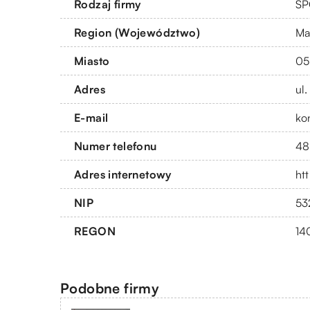
Rodzaj firmy
SP
Region (Województwo)
Ma
Miasto
05
Adres
ul
E-mail
ko
Numer telefonu
48
Adres internetowy
ht
NIP
53
REGON
14
Podobne firmy