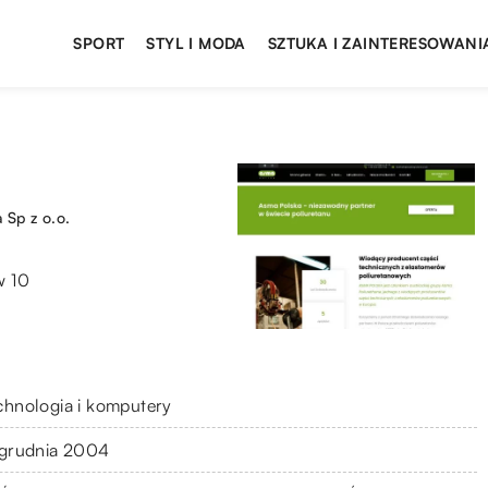
SPORT
STYL I MODA
SZTUKA I ZAINTERESOWANI
 Sp z o.o.
w 10
chnologia i komputery
 grudnia 2004