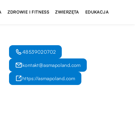
A
ZDROWIE I FITNESS
ZWIERZĘTA
EDUKACJA
48539020702
kontakt@asmapoland.com
https://asmapoland.com